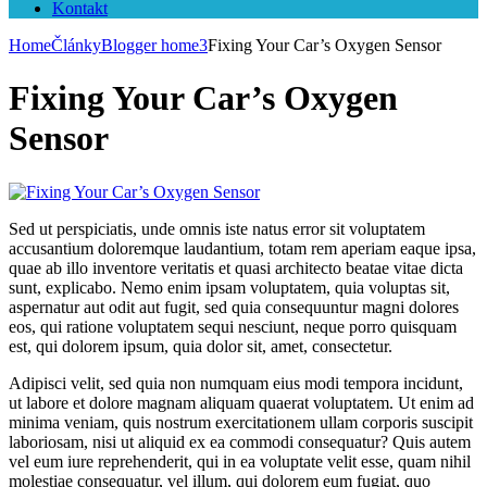
Kontakt
Home
Články
Blogger home3
Fixing Your Car’s Oxygen Sensor
Fixing Your Car’s Oxygen
Sensor
Sed ut perspiciatis, unde omnis iste natus error sit voluptatem
accusantium doloremque laudantium, totam rem aperiam eaque ipsa,
quae ab illo inventore veritatis et quasi architecto beatae vitae dicta
sunt, explicabo. Nemo enim ipsam voluptatem, quia voluptas sit,
aspernatur aut odit aut fugit, sed quia consequuntur magni dolores
eos, qui ratione voluptatem sequi nesciunt, neque porro quisquam
est, qui dolorem ipsum, quia dolor sit, amet, consectetur.
Adipisci velit, sed quia non numquam eius modi tempora incidunt,
ut labore et dolore magnam aliquam quaerat voluptatem. Ut enim ad
minima veniam, quis nostrum exercitationem ullam corporis suscipit
laboriosam, nisi ut aliquid ex ea commodi consequatur? Quis autem
vel eum iure reprehenderit, qui in ea voluptate velit esse, quam nihil
molestiae consequatur, vel illum, qui dolorem eum fugiat, quo