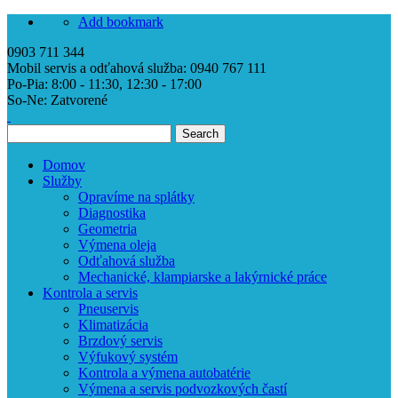
Add bookmark
0903 711 344
Mobil servis a odťahová služba: 0940 767 111
Po-Pia:
8:00 - 11:30, 12:30 - 17:00
So-Ne:
Zatvorené
Search
Domov
Služby
Opravíme na splátky
Diagnostika
Geometria
Výmena oleja
Odťahová služba
Mechanické, klampiarske a lakýrnické práce
Kontrola a servis
Pneuservis
Klimatizácia
Brzdový servis
Výfukový systém
Kontrola a výmena autobatérie
Výmena a servis podvozkových častí