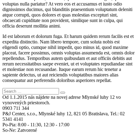
voluptas nulla pariatur? At vero eos et accusamus et iusto odio
dignissimos ducimus, qui blanditiis praesentium voluptatum deleniti
atque corrupti, quos dolores et quas molestias excepturi sint,
obcaecati cupiditate non provident, similique sunt in culpa, qui
officia deserunt mollitia animi.
Id est laborum et dolorum fuga. Et harum quidem rerum facilis est et
expedita distinctio. Nam libero tempore, cum soluta nobis est
eligendi optio, cumque nihil impedit, quo minus id, quod maxime
placeat, facere possimus, omnis voluptas assumenda est, omnis dolor
repellendus. Temporibus autem quibusdam et aut officiis debitis aut
rerum necessitatibus saepe eveniet, ut et voluptates repudiandae sint
et molestiae non recusandae. Itaque earum rerum hic tenetur a
sapiente delectus, ut aut reiciendis voluptatibus maiores alias
consequatur aut perferendis doloribus asperiores repellat.
Od 1.1.2015 nás nájdete na novej adrese Mlynské luhy 12 vo
vynovených priestoroch.
0903 711 344
P&J Center, s.r.o., Mlynské luhy 12, 821 05 Bratislava, Tel.: 02
5341 4141
Po-Pia:
8:00 - 11:30, 12:30 - 17:00
So-Ne:
Zatvorené